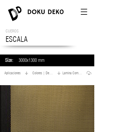
CUEROS
ESCALA
Size:
3000x1300 mm
Aplicaciones
Colores | Detalle
Lamina Completa