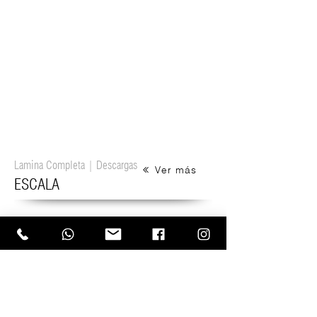
Plata
Dorado
Cuero:
Cuero:
Escala
Escala
|
|
Plata
Dorado
Lamina Completa | Descargas
Ver más
ESCALA